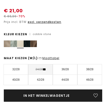
€
21,00
€
69,99
-70%
Prijs incl. BTW
excl. verzendkosten
KLEUR KIEZEN
|
cobble stone
MAAT KIEZEN
(W/L)
Maattabel
|
32/28
34/28
36/28
38/28
40/28
42/28
44/28
46/28
IN HET WINKELWAGENTJE