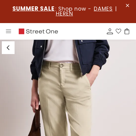
SUMMER SALE
: Shop now -
DAMES
|
HEREN