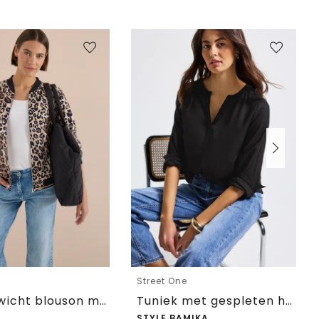
Street One
Lichtgewicht blouson met rits en leoprint
Tuniek met gespleten hals
STYLE BAMIKA