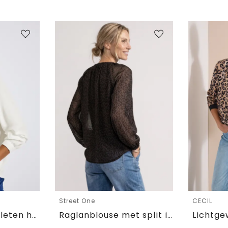
Street One
CECIL
Tuniek met gespleten hals
Raglanblouse met split in de hals en print