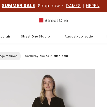
SUMMER SALE
: Shop now -
DAMES
|
HEREN
opulair
Street One Studio
August-collectie
ange mouwen
Corduroy blouse in effen kleur