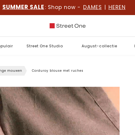
SUMMER SALE
: Shop now -
DAMES
|
HEREN
opulair
Street One Studio
August-collectie
ange mouwen
Corduroy blouse met ruches