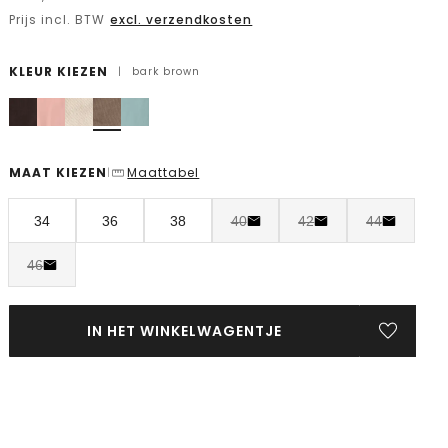
Prijs incl. BTW
excl. verzendkosten
KLEUR KIEZEN
|
bark brown
MAAT KIEZEN
Maattabel
|
34
36
38
40
42
44
46
IN HET WINKELWAGENTJE