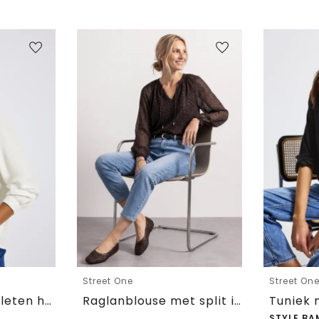
Street One
Street On
Tuniek met gespleten hals
Raglanblouse met split in de hals en print
STYLE BA