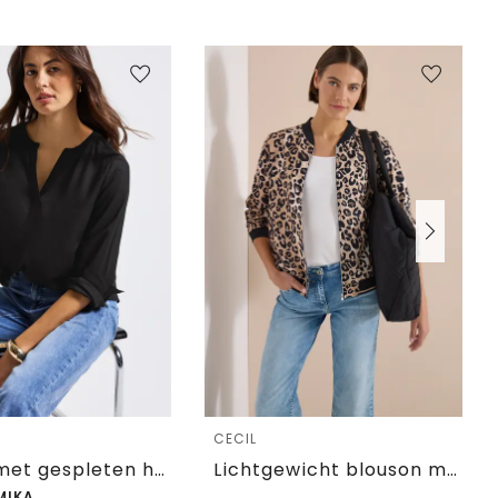
e
CECIL
Tuniek met gespleten hals
Lichtgewicht blouson met rits en leoprint
MIKA