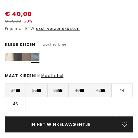
€
40,00
€
79,99
-50%
Prijs incl. BTW
excl. verzendkosten
KLEUR KIEZEN
|
washed blue
MAAT KIEZEN
Maattabel
|
34
36
38
40
42
44
46
IN HET WINKELWAGENTJE