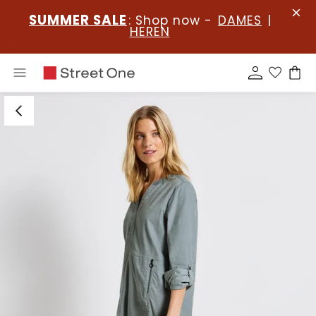
SUMMER SALE
: Shop now -
DAMES
|
HEREN