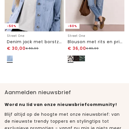
-50%
-60%
Street One
Street One
Denim jack met borstzakken en knopen
Blouson met rits en print
€
30,00
€
36,00
€
59,99
€
89,99
Aanmelden nieuwsbrief
Word nu lid van onze nieuwsbriefcommunity!
Blijf altijd op de hoogte met onze nieuwsbrief: van
de nieuwste trendy toppers en stylingtips tot
exclusieve promoties - vanaf nu mis je niets meer.