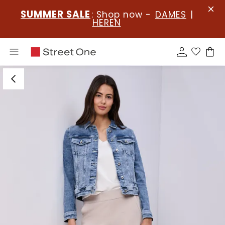
SUMMER SALE
: Shop now -
DAMES
|
HEREN