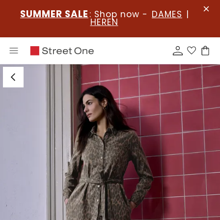
SUMMER SALE
: Shop now -
DAMES
|
HEREN