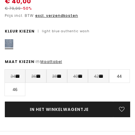
€
40,00
€
79,99
-50%
Prijs incl. BTW
excl. verzendkosten
KLEUR KIEZEN
|
light blue authentic wash
MAAT KIEZEN
Maattabel
|
34
36
38
40
42
44
46
IN HET WINKELWAGENTJE