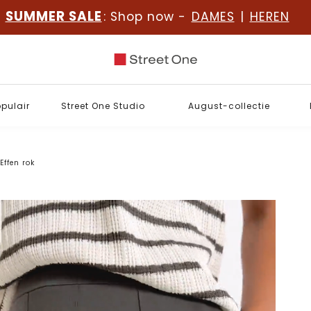
SUMMER SALE
: Shop now -
DAMES
|
HEREN
opulair
Street One Studio
August-collectie
Effen rok