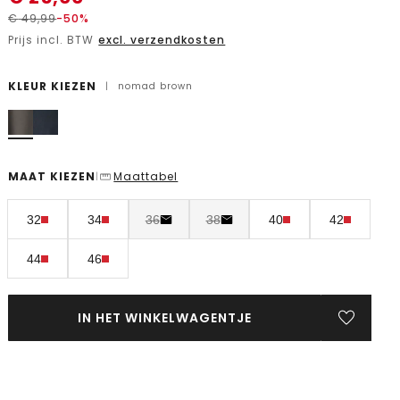
€
49,99
-50%
Prijs incl. BTW
excl. verzendkosten
KLEUR KIEZEN
|
nomad brown
MAAT KIEZEN
Maattabel
|
32
34
36
38
40
42
44
46
IN HET WINKELWAGENTJE