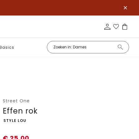
Basics
Street One
Effen rok
-
STYLE LOU
€
25,00