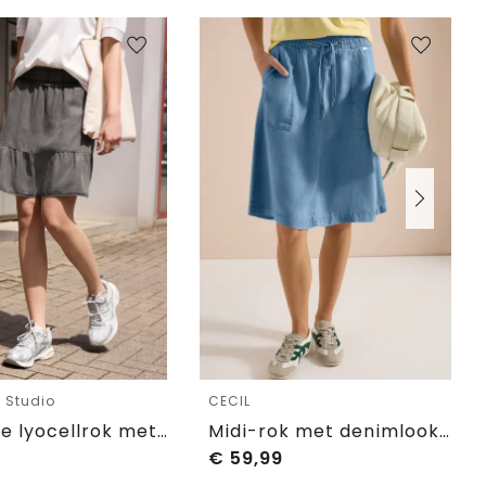
e Studio
CECIL
Kniehoge lyocellrok met gewassen look
Midi-rok met denimlook zakken
€
59,99