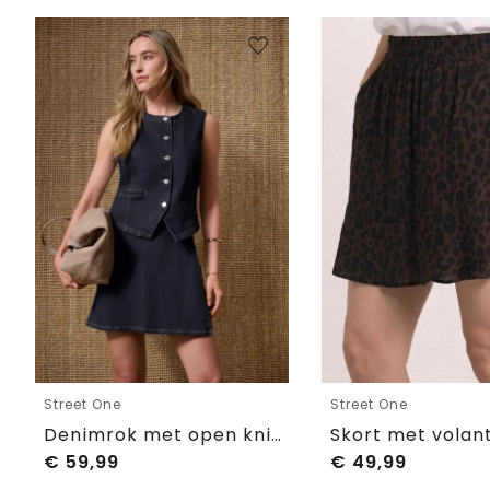
Street One
Street One
Denimrok met open knieën en wikkel-look
€
59,99
€
49,99