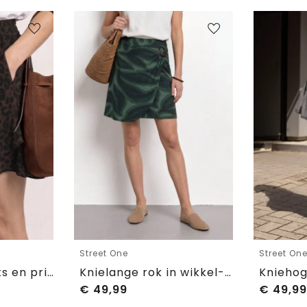
Street One
Street On
Skort met volants en print
Knielange rok in wikkel-look
€
49,99
€
49,99