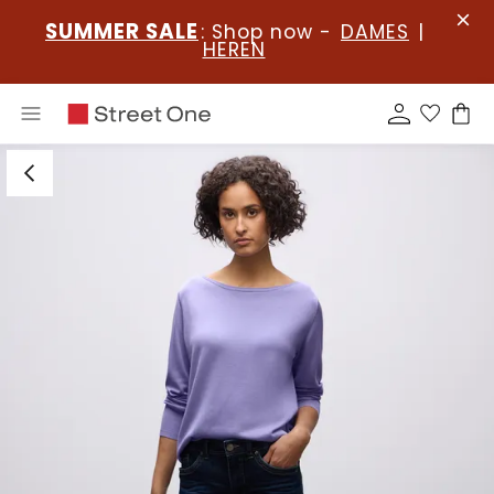
SUMMER SALE
: Shop now -
DAMES
|
HEREN