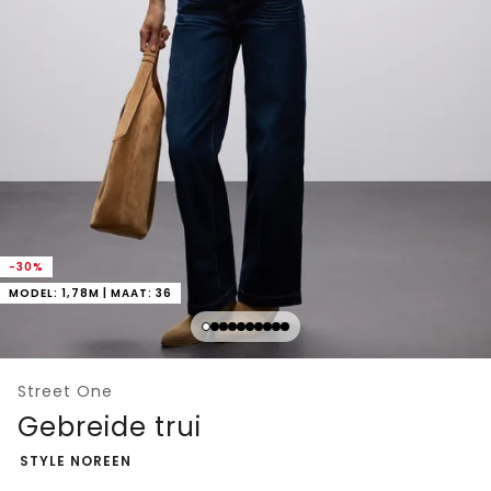
-30%
MODEL: 1,78M | MAAT: 36
Street One
Gebreide trui
-
STYLE NOREEN