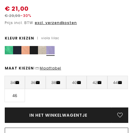
€
21,00
€
29,99
-30%
Prijs incl. BTW
excl. verzendkosten
KLEUR KIEZEN
|
viola lilac
MAAT KIEZEN
Maattabel
|
34
36
38
40
42
44
46
IN HET WINKELWAGENTJE