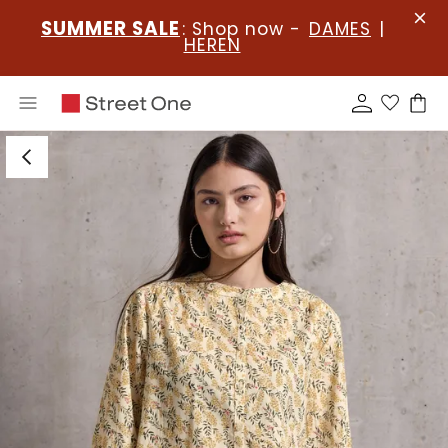
SUMMER SALE
: Shop now -
DAMES
|
HEREN