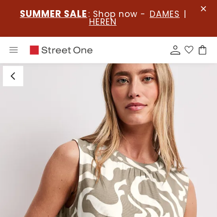
SUMMER SALE
: Shop now -
DAMES
|
HEREN