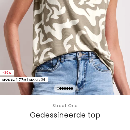
-30%
MODEL: 1,77M | MAAT: 36
Street One
Gedessineerde top