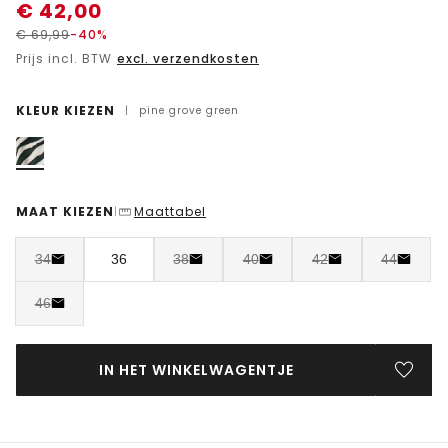
€
42,00
€
69,99
-40%
Prijs incl. BTW
excl. verzendkosten
KLEUR KIEZEN
|
pine grove green
MAAT KIEZEN
Maattabel
|
34
36
38
40
42
44
46
IN HET WINKELWAGENTJE