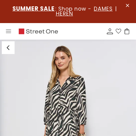
SUMMER SALE
: Shop now -
DAMES
|
HEREN