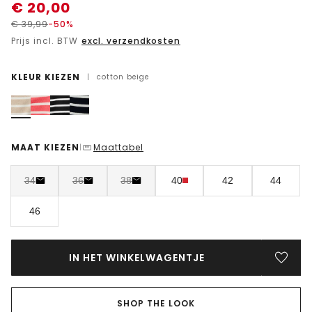
€
20,00
€
39,99
-50%
Prijs incl. BTW
excl. verzendkosten
KLEUR KIEZEN
|
cotton beige
MAAT KIEZEN
Maattabel
|
34
36
38
40
42
44
46
IN HET WINKELWAGENTJE
SHOP THE LOOK