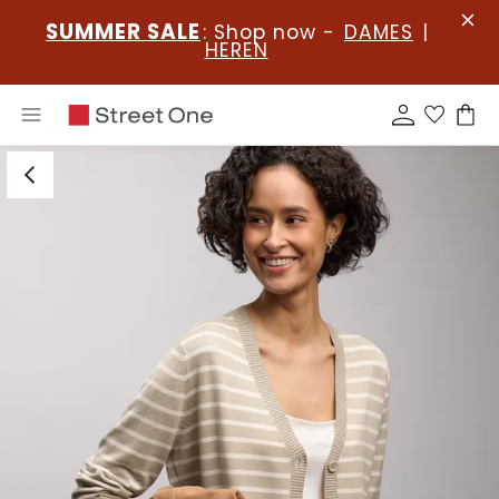
SUMMER SALE
: Shop now -
DAMES
|
HEREN