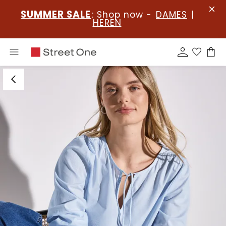
SUMMER SALE
: Shop now -
DAMES
|
HEREN