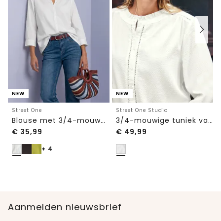
NEW
NEW
Street One
Street One Studio
Blouse met 3/4-mouwen en split in de hals
3/4-mouwige tuniek van seersucker met banddetails
€
35,99
€
49,99
+ 4
Aanmelden nieuwsbrief