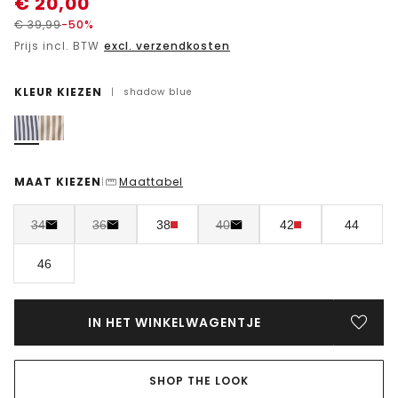
€
20,00
€
39,99
-50%
Prijs incl. BTW
excl. verzendkosten
KLEUR KIEZEN
|
shadow blue
MAAT KIEZEN
Maattabel
|
34
36
38
40
42
44
46
IN HET WINKELWAGENTJE
SHOP THE LOOK