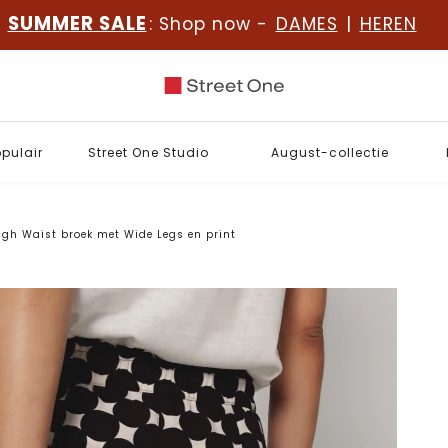
SUMMER SALE
: Shop now -
DAMES
|
HEREN
opulair
Street One Studio
August-collectie
igh Waist broek met Wide Legs en print