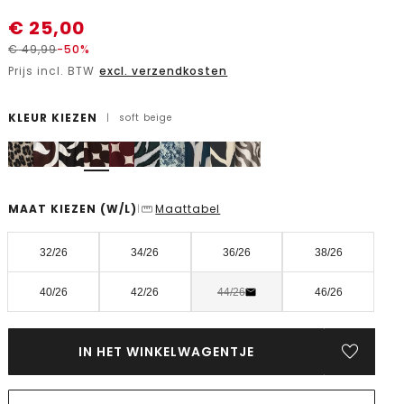
€
25,00
€
49,99
-50%
Prijs incl. BTW
excl. verzendkosten
KLEUR KIEZEN
|
soft beige
MAAT KIEZEN
(W/L)
Maattabel
|
32/26
34/26
36/26
38/26
40/26
42/26
44/26
46/26
IN HET WINKELWAGENTJE