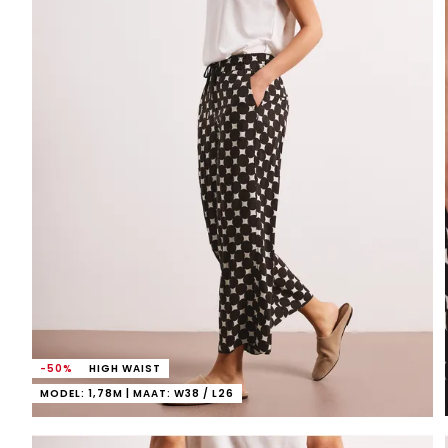
-50%
HIGH WAIST
MODEL: 1,78M | MAAT: W38 / L26