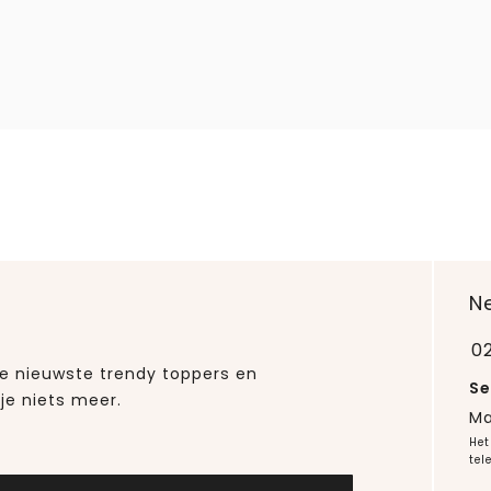
N
0
 de nieuwste trendy toppers en
Se
je niets meer.
Ma
Het
tel