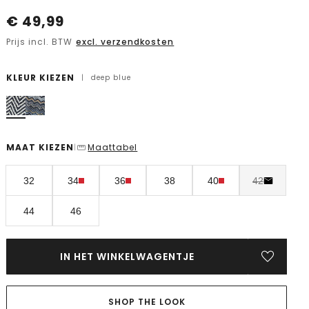
€
49,99
Prijs incl. BTW
excl. verzendkosten
KLEUR KIEZEN
|
deep blue
MAAT KIEZEN
Maattabel
|
32
34
36
38
40
42
44
46
IN HET WINKELWAGENTJE
SHOP THE LOOK