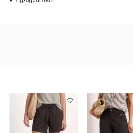
Zigzagpatroon