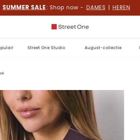
SUMMER SALE
: Shop now -
DAMES
|
HEREN
opulair
Street One Studio
August-collectie
ook