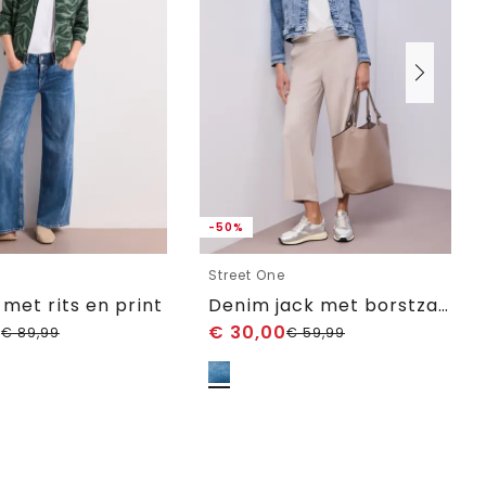
-50%
e
Street One
 met rits en print
Denim jack met borstzakken en knopen
0
€
30,00
€
89,99
€
59,99