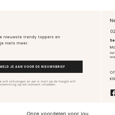
N
0
 de nieuwste trendy toppers en
Se
je niets meer.
Ma
Het
tel
MELD JE AAN VOOR DE NIEUWSBRIEF
Of
Kli
e wilt ontvangen en per e-mail op de hoogte wilt
oestemming op elk moment intrekken.
Onze voordelen voor jou