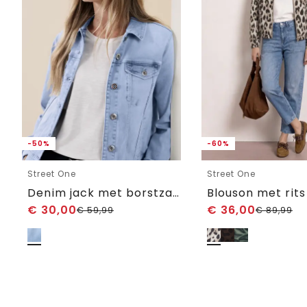
-50%
-60%
Street One
Street One
Denim jack met borstzakken en knopen
Blouson met rits
€
30,00
€
36,00
€
59,99
€
89,99