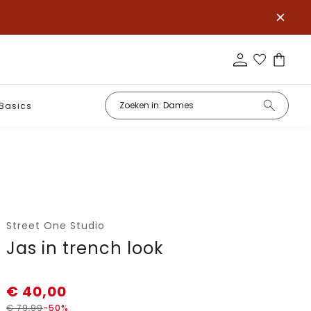
Basics
Street One Studio
Jas in trench look
€
40,00
€
79,99
-50%