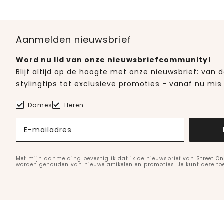
Aanmelden nieuwsbrief
Word nu lid van onze nieuwsbriefcommunity!
Blijf altijd op de hoogte met onze nieuwsbrief: van
stylingtips tot exclusieve promoties - vanaf nu mis 
Dames
Heren
E-mailadres
Met mijn aanmelding bevestig ik dat ik de nieuwsbrief van Street On
worden gehouden van nieuwe artikelen en promoties. Je kunt deze t