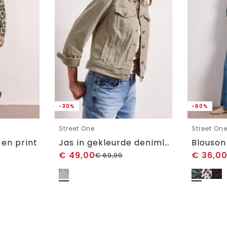
-30%
-60%
Street One
Street On
 en print
Jas in gekleurde denimlook met zakken
Blouson
€
49,00
€
36,0
€
69,99