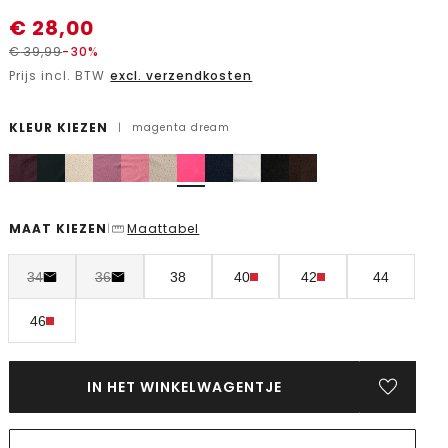
€
28,00
€
39,99
-30%
Prijs incl. BTW
excl. verzendkosten
KLEUR KIEZEN
|
magenta dream
MAAT KIEZEN
Maattabel
|
34
36
38
40
42
44
46
IN HET WINKELWAGENTJE