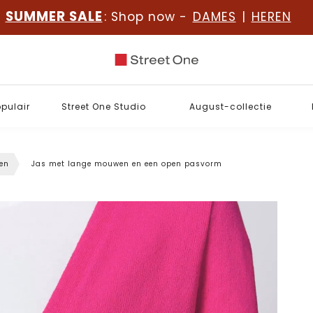
SUMMER SALE
: Shop now -
DAMES
|
HEREN
opulair
Street One Studio
August-collectie
sen
Jas met lange mouwen en een open pasvorm