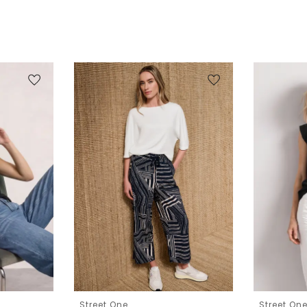
Street One
Street On