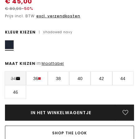
€
45,00
€
89,99
-50%
Prijs incl. BTW
excl. verzendkosten
KLEUR KIEZEN
|
shadowed navy
MAAT KIEZEN
Maattabel
|
34
36
38
40
42
44
46
IN HET WINKELWAGENTJE
SHOP THE LOOK