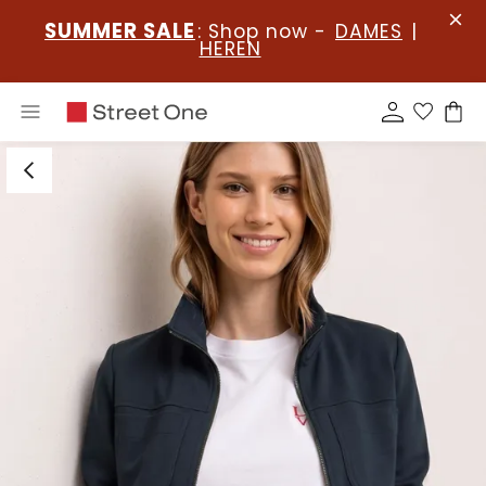
SUMMER SALE
: Shop now -
DAMES
|
HEREN