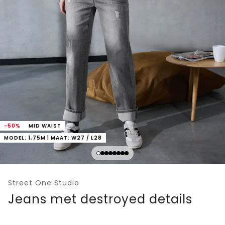
-50%
MID WAIST
MODEL: 1,75M | MAAT: W27 / L28
Street One Studio
Jeans met destroyed details