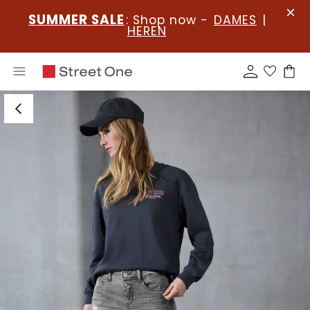
SUMMER SALE
: Shop now -
DAMES
|
HEREN