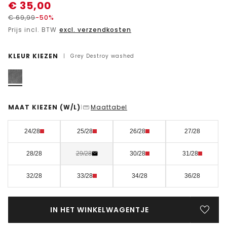
€
35,00
€
69,99
-50%
Prijs incl. BTW
excl. verzendkosten
KLEUR KIEZEN
|
Grey Destroy washed
MAAT KIEZEN
(W/L)
Maattabel
|
24/28
25/28
26/28
27/28
28/28
29/28
30/28
31/28
32/28
33/28
34/28
36/28
IN HET WINKELWAGENTJE