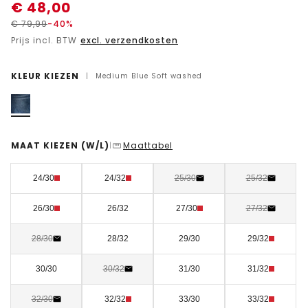
€
48,00
€
79,99
-40%
Prijs incl. BTW
excl. verzendkosten
KLEUR KIEZEN
|
Medium Blue Soft washed
MAAT KIEZEN
(W/L)
Maattabel
|
24/30
24/32
25/30
25/32
26/30
26/32
27/30
27/32
28/30
28/32
29/30
29/32
30/30
30/32
31/30
31/32
32/30
32/32
33/30
33/32