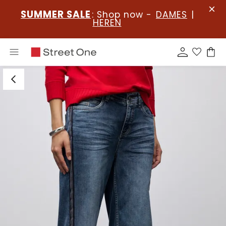
SUMMER SALE
: Shop now -
DAMES
|
HEREN