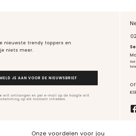
N
0
 de nieuwste trendy toppers en
Se
je niets meer.
Ma
Het
tel
MELD JE AAN VOOR DE NIEUWSBRIEF
Of
Kli
e wilt ontvangen en per e-mail op de hoogte wilt
oestemming op elk moment intrekken.
Onze voordelen voor jou