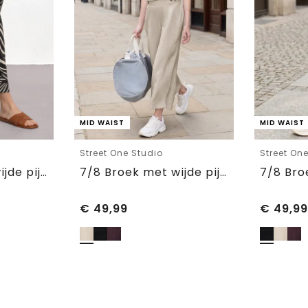
MID WAIST
MID WAIST
Street One Studio
Street On
7/8 broek met wijde pijpen in Loose Fit
7/8 Broek met wijde pijpen in linnenlook Mid Waist
€
49,99
€
49,99