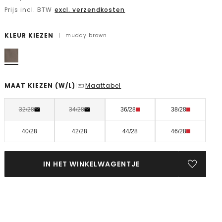
Prijs incl. BTW
excl. verzendkosten
KLEUR KIEZEN
|
muddy brown
MAAT KIEZEN
(W/L)
Maattabel
|
32/28
34/28
36/28
38/28
40/28
42/28
44/28
46/28
IN HET WINKELWAGENTJE