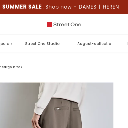
SUMMER SALE
: Shop now -
DAMES
|
HEREN
opulair
Street One Studio
August-collectie
f cargo broek