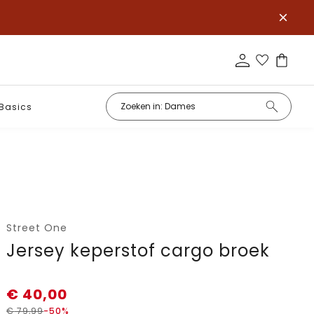
Basics
Street One
Jersey keperstof cargo broek
€
40,00
€
79,99
-50%