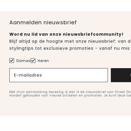
Aanmelden nieuwsbrief
Word nu lid van onze nieuwsbriefcommunity!
Blijf altijd op de hoogte met onze nieuwsbrief: van
stylingtips tot exclusieve promoties - vanaf nu mis 
Dames
Heren
E-mailadres
Met mijn aanmelding bevestig ik dat ik de nieuwsbrief van Street On
worden gehouden van nieuwe artikelen en promoties. Je kunt deze t