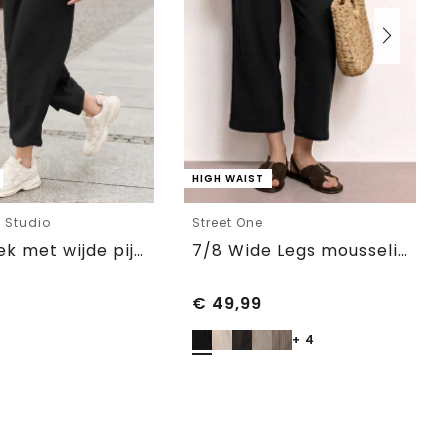
HIGH WAIST
e Studio
Street One
7/8 Broek met wijde pijpen in linnenlook Mid Waist
7/8 Wide Legs mousseline broek in Loose Fit
€
49,99
+ 4