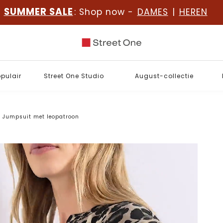
SUMMER SALE
: Shop now -
DAMES
|
HEREN
opulair
Street One Studio
August-collectie
Jumpsuit met leopatroon