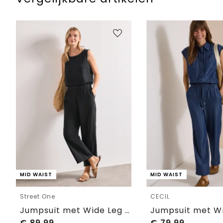
MID WAIST
MID WAIST
Street One
CECIL
Jumpsuit met Wide Leg pijpen in een mix van texturen
€
89,99
€
79,99