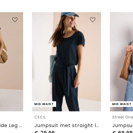
MID WAIST
MID WAIST
CECIL
Street On
Jumpsuit met Wide Leg pijpen in denimlook
Jumpsuit met straight leg en structuur
€
79,99
€
69,99