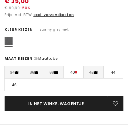
€
35,00
€
69,99
-50%
Prijs incl. BTW
excl. verzendkosten
KLEUR KIEZEN
|
stormy grey mel.
MAAT KIEZEN
Maattabel
|
34
36
38
40
42
44
46
IN HET WINKELWAGENTJE