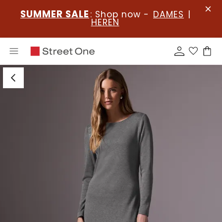
SUMMER SALE
: Shop now -
DAMES
|
HEREN