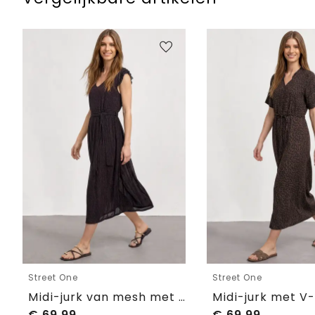
Street One
Street One
Midi-jurk van mesh met print
€
69,99
€
69,99