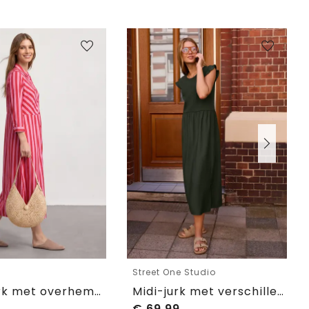
e
Street One Studio
Maxi-jurk met overhemdkraag en print
Midi-jurk met verschillende texturen en ronde hals
€
69,99