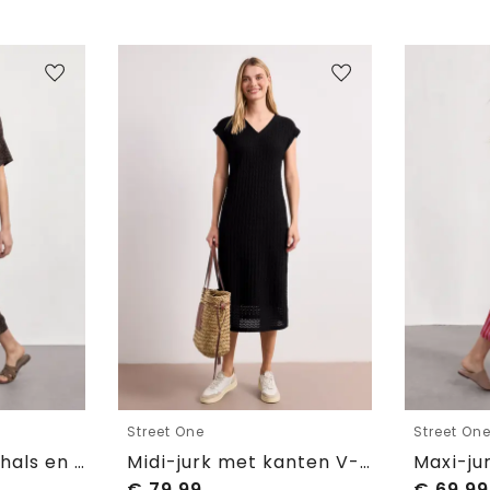
Street One
Street On
Midi-jurk met V-hals en luipaardprint
Midi-jurk met kanten V-hals
€
79,99
€
69,99