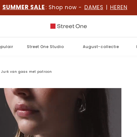
SUMMER SALE
: Shop now -
DAMES
|
HEREN
opulair
Street One Studio
August-collectie
Jurk van gaas met patroon