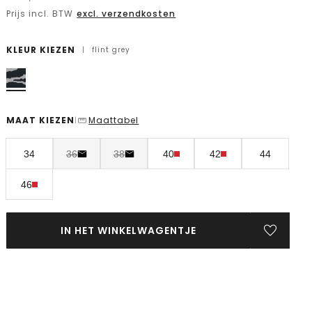
Prijs incl. BTW
excl. verzendkosten
KLEUR KIEZEN
|
flint grey
MAAT KIEZEN
Maattabel
|
34
36
38
40
42
44
46
IN HET WINKELWAGENTJE