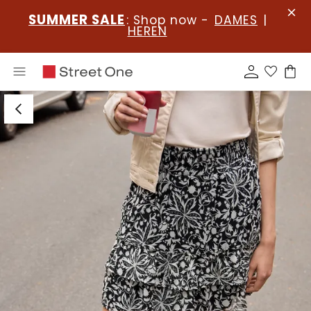
SUMMER SALE
: Shop now -
DAMES
|
HEREN