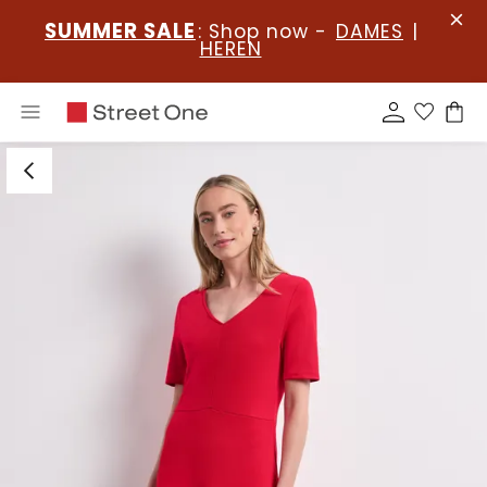
SUMMER SALE
: Shop now -
DAMES
|
HEREN