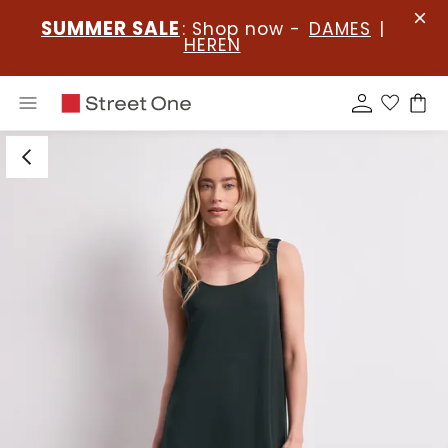
SUMMER SALE
: Shop now -
DAMES
|
HEREN