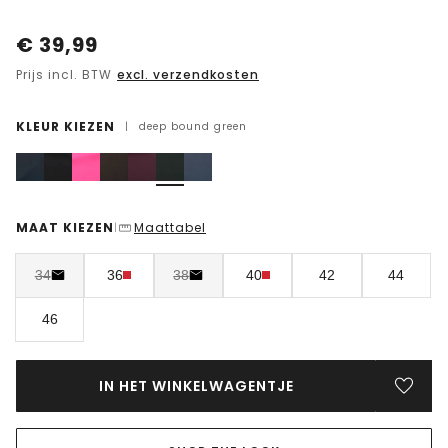
€
39,99
Prijs incl. BTW
excl. verzendkosten
KLEUR KIEZEN
|
deep bound green
MAAT KIEZEN
Maattabel
|
34
36
38
40
42
44
46
IN HET WINKELWAGENTJE