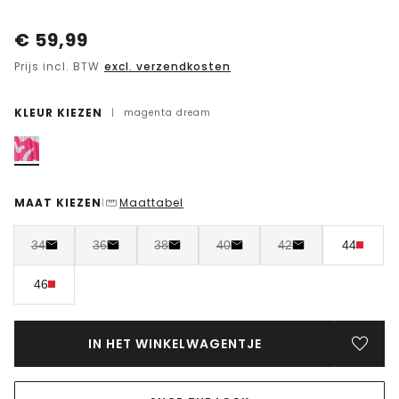
€
59,99
Prijs incl. BTW
excl. verzendkosten
KLEUR KIEZEN
|
magenta dream
MAAT KIEZEN
Maattabel
|
34
36
38
40
42
44
46
IN HET WINKELWAGENTJE