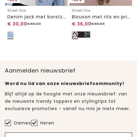
-50%
-60%
Street One
Street One
Denim jack met borstzakken en knopen
Blouson met rits en print
€
30,00
€
36,00
€
59,99
€
89,99
Aanmelden nieuwsbrief
Word nu lid van onze nieuwsbriefcommunity!
Blijf altijd op de hoogte met onze nieuwsbrief: van
de nieuwste trendy toppers en stylingtips tot
exclusieve promoties - vanaf nu mis je niets meer.
Dames
Heren