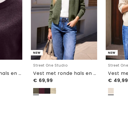
NEW
NEW
Street One Studio
Street On
Vest met ronde hals en knopen
Vest met ronde hals en ritssluiting
€
69,99
€
49,99