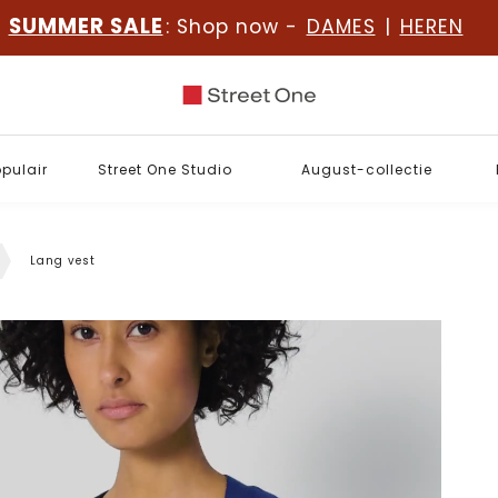
SUMMER SALE
: Shop now -
DAMES
|
HEREN
opulair
Street One Studio
August-collectie
Lang vest