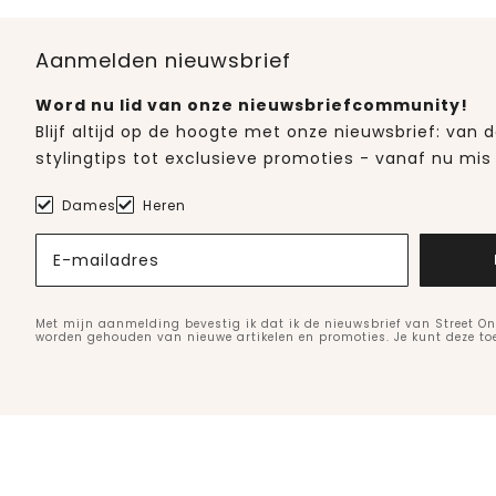
Aanmelden nieuwsbrief
Word nu lid van onze nieuwsbriefcommunity!
Blijf altijd op de hoogte met onze nieuwsbrief: van
stylingtips tot exclusieve promoties - vanaf nu mis 
Dames
Heren
E-mailadres
Met mijn aanmelding bevestig ik dat ik de nieuwsbrief van Street On
worden gehouden van nieuwe artikelen en promoties. Je kunt deze t