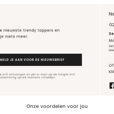
N
0
 de nieuwste trendy toppers en
Se
je niets meer.
Ma
Het
tel
MELD JE AAN VOOR DE NIEUWSBRIEF
Of
Kli
e wilt ontvangen en per e-mail op de hoogte wilt
oestemming op elk moment intrekken.
Onze voordelen voor jou