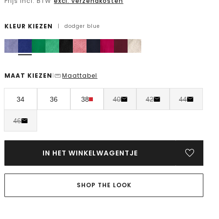
Prijs incl. BTW
excl. verzendkosten
KLEUR KIEZEN
|
dodger blue
MAAT KIEZEN
Maattabel
|
34
36
38
40
42
44
46
IN HET WINKELWAGENTJE
SHOP THE LOOK