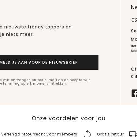
N
0
 de nieuwste trendy toppers en
Se
je niets meer.
Ma
Het
tel
MELD JE AAN VOOR DE NIEUWSBRIEF
Of
Kli
e wilt ontvangen en per e-mail op de hoogte wilt
oestemming op elk moment intrekken.
Onze voordelen voor jou
Verlengd retourrecht voor members
Gratis retour