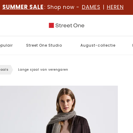
SUMMER SALE
: Shop now -
DAMES
|
HEREN
opulair
Street One Studio
August-collectie
jaals
Lange sjaal van verengaren