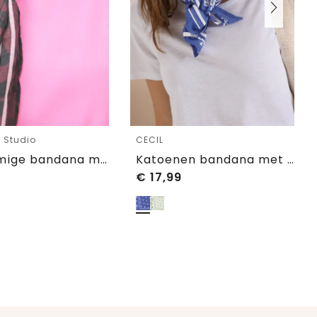
e Studio
CECIL
Ruitvormige bandana met ring
Katoenen bandana met print
€
17,99