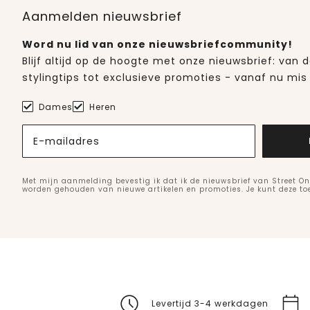
Aanmelden nieuwsbrief
Word nu lid van onze nieuwsbriefcommunity!
Blijf altijd op de hoogte met onze nieuwsbrief: van
stylingtips tot exclusieve promoties - vanaf nu mis 
Dames
Heren
E-mailadres
Met mijn aanmelding bevestig ik dat ik de nieuwsbrief van Street On
worden gehouden van nieuwe artikelen en promoties. Je kunt deze t
Levertijd 3-4 werkdagen