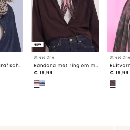
NEW
Street One
Street On
Loop-sjaal met grafisch patroon
Bandana met ring om mee te stylen
€
19,99
€
19,99