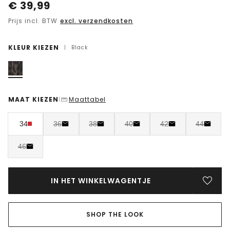
€
39,99
Prijs incl. BTW
excl. verzendkosten
KLEUR KIEZEN
|
Black
MAAT KIEZEN
Maattabel
|
34
36
38
40
42
44
46
IN HET WINKELWAGENTJE
SHOP THE LOOK