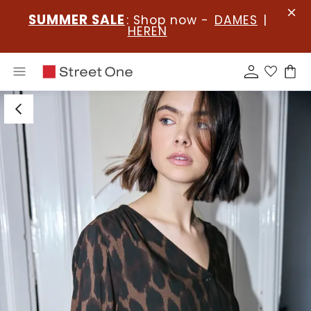
SUMMER SALE
: Shop now -
DAMES
|
HEREN