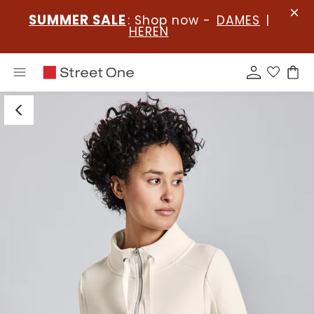
SUMMER SALE
: Shop now -
DAMES
|
HEREN