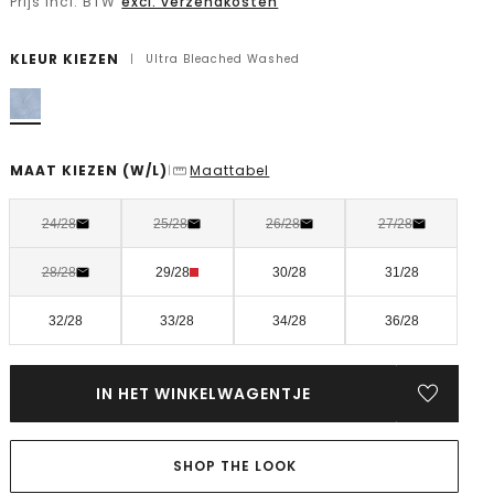
Prijs incl. BTW
excl. verzendkosten
KLEUR KIEZEN
|
Ultra Bleached Washed
MAAT KIEZEN
(W/L)
Maattabel
|
24/28
25/28
26/28
27/28
28/28
29/28
30/28
31/28
32/28
33/28
34/28
36/28
IN HET WINKELWAGENTJE
SHOP THE LOOK