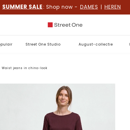
SUMMER SALE
: Shop now -
DAMES
|
HEREN
opulair
Street One Studio
August-collectie
 Waist jeans in chino-look