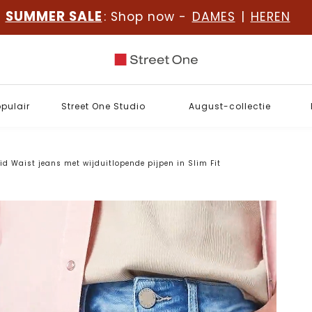
SUMMER SALE
: Shop now -
DAMES
|
HEREN
opulair
Street One Studio
August-collectie
id Waist jeans met wijduitlopende pijpen in Slim Fit