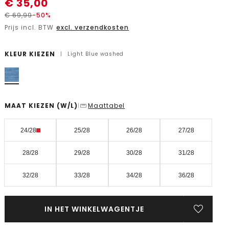
€
35,00
€
69,99
-50%
Prijs incl. BTW
excl. verzendkosten
KLEUR KIEZEN
|
Light Blue washed
MAAT KIEZEN
(W/L)
Maattabel
|
24/28
25/28
26/28
27/28
28/28
29/28
30/28
31/28
32/28
33/28
34/28
36/28
IN HET WINKELWAGENTJE