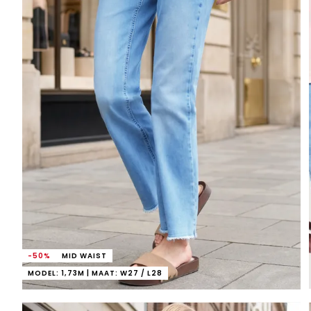
-50%
MID WAIST
MODEL: 1,73M | MAAT: W27 / L28