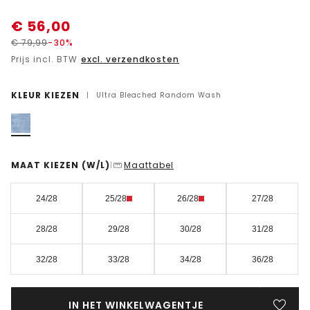
€
56,00
€
79,99
-30%
Prijs incl. BTW
excl. verzendkosten
KLEUR KIEZEN
|
Ultra Bleached Random Wash
MAAT KIEZEN
(W/L)
Maattabel
|
24/28
25/28
26/28
27/28
28/28
29/28
30/28
31/28
32/28
33/28
34/28
36/28
IN HET WINKELWAGENTJE