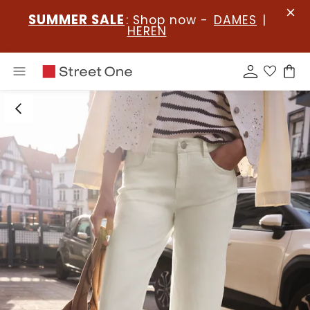
SUMMER SALE
: Shop now -
DAMES
|
HEREN