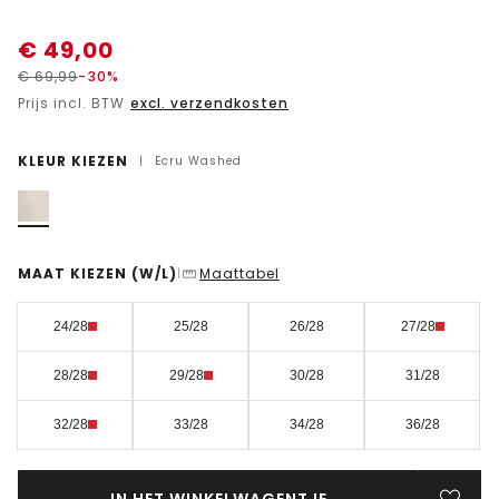
€
49,00
€
69,99
-30%
Prijs incl. BTW
excl. verzendkosten
KLEUR KIEZEN
|
Ecru Washed
MAAT KIEZEN
(W/L)
Maattabel
|
24/28
25/28
26/28
27/28
28/28
29/28
30/28
31/28
32/28
33/28
34/28
36/28
IN HET WINKELWAGENTJE