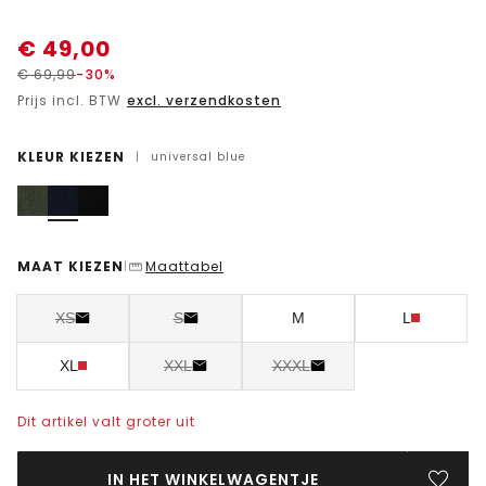
€
49,00
€
69,99
-30%
Prijs incl. BTW
excl. verzendkosten
KLEUR KIEZEN
|
universal blue
MAAT KIEZEN
Maattabel
|
XS
S
M
L
XL
XXL
XXXL
Dit artikel valt groter uit
IN HET WINKELWAGENTJE