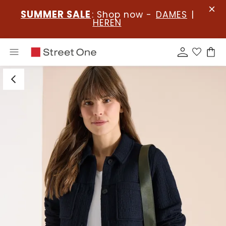
SUMMER SALE
: Shop now -
DAMES
|
HEREN