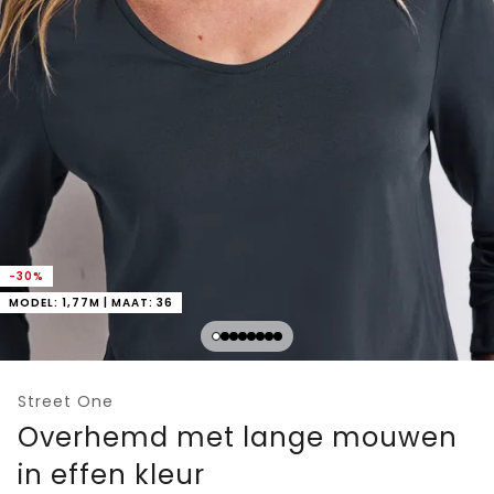
-30%
MODEL: 1,77M | MAAT: 36
Street One
Overhemd met lange mouwen
in effen kleur