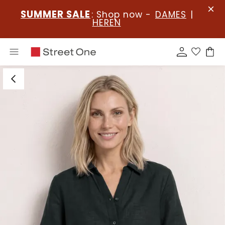
SUMMER SALE
: Shop now -
DAMES
|
HEREN