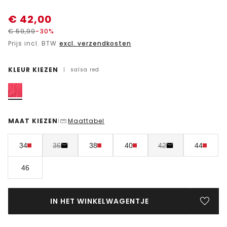
€
42,00
€
59,99
-30%
Prijs incl. BTW
excl. verzendkosten
KLEUR KIEZEN
|
salsa red
MAAT KIEZEN
Maattabel
|
34
36
38
40
42
44
46
IN HET WINKELWAGENTJE