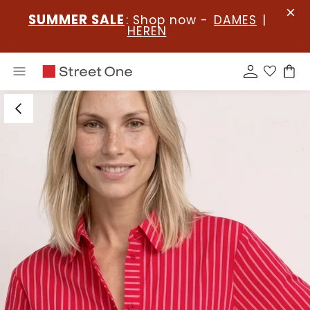
SUMMER SALE
: Shop now -
DAMES
|
HEREN