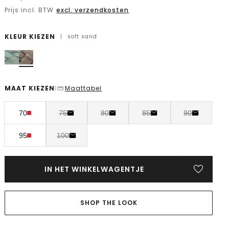
Prijs incl. BTW
excl. verzendkosten
KLEUR KIEZEN
|
soft sand
MAAT KIEZEN
Maattabel
|
70
75
80
85
90
95
100
IN HET WINKELWAGENTJE
SHOP THE LOOK