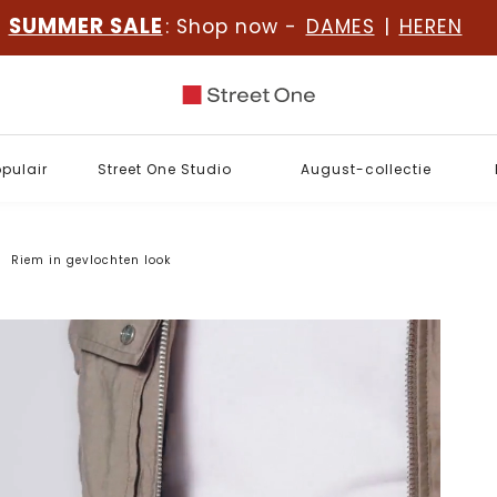
SUMMER SALE
: Shop now -
DAMES
|
HEREN
opulair
Street One Studio
August-collectie
Riem in gevlochten look