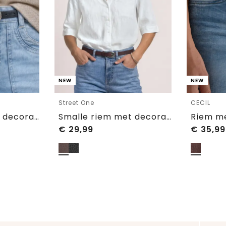
NEW
NEW
Street One
CECIL
Smalle riem met decoratieve gesp
Smalle riem met decoratieve gesp
Riem me
€
29,99
€
35,99