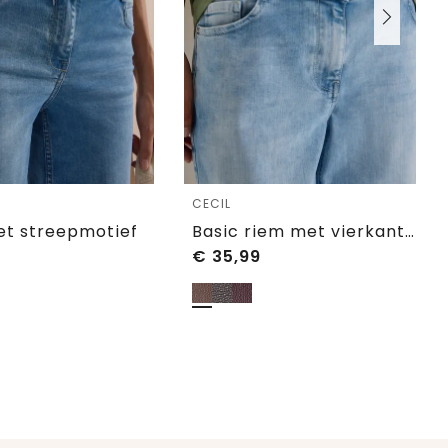
CECIL
t streepmotief
Basic riem met vierkante gesp
€
35,99