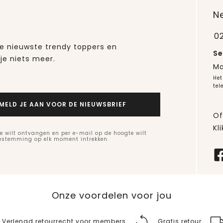
N
0
 de nieuwste trendy toppers en
Se
je niets meer.
Ma
Het
tel
MELD JE AAN VOOR DE NIEUWSBRIEF
Of
Kli
e wilt ontvangen en per e-mail op de hoogte wilt
oestemming op elk moment intrekken.
Onze voordelen voor jou
Verlengd retourrecht voor members
Gratis retour