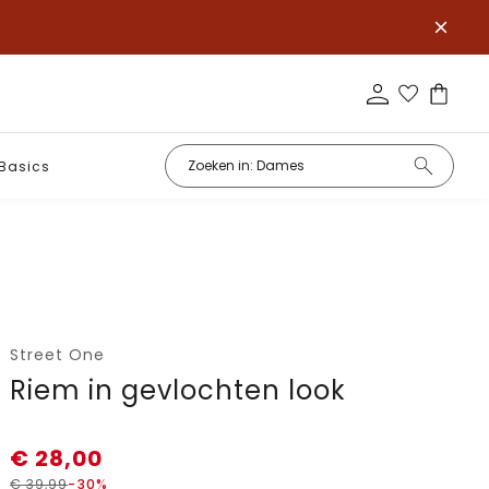
Basics
Street One
Riem in gevlochten look
€
28,00
€
39,99
-30%