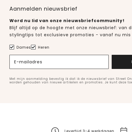
Aanmelden nieuwsbrief
Word nu lid van onze nieuwsbriefcommunity!
Blijf altijd op de hoogte met onze nieuwsbrief: van
stylingtips tot exclusieve promoties - vanaf nu mis 
Dames
Heren
E-mailadres
Met mijn aanmelding bevestig ik dat ik de nieuwsbrief van Street On
worden gehouden van nieuwe artikelen en promoties. Je kunt deze t
Levertijd 3-4 werkdagen