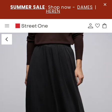
SUMMER SALE
: Shop now -
DAMES
|
HEREN