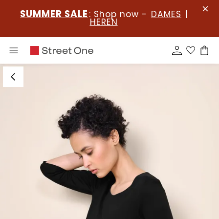
SUMMER SALE
: Shop now -
DAMES
|
HEREN