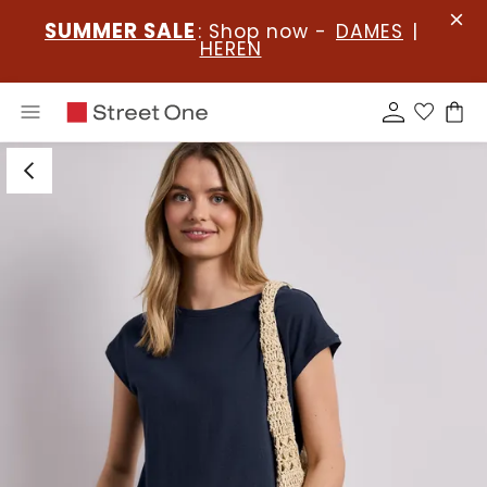
SUMMER SALE
: Shop now -
DAMES
|
HEREN