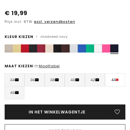
€
19,99
Prijs incl. BTW
excl. verzendkosten
KLEUR KIEZEN
|
shadowed navy
MAAT KIEZEN
Maattabel
|
34
36
38
40
42
44
46
IN HET WINKELWAGENTJE