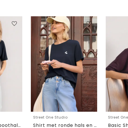
Street One Studio
Street On
Basic Shirt met boothals en elastische zoom
Shirt met ronde hals en geborduurd detail