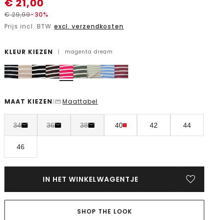
€
21,00
€
29,99
-30%
Prijs incl. BTW
excl. verzendkosten
KLEUR KIEZEN
|
magenta dream
MAAT KIEZEN
Maattabel
|
34
36
38
40
42
44
46
IN HET WINKELWAGENTJE
SHOP THE LOOK