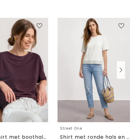
e
Street One
Basic Shirt met boothals en elastische zoom
Shirt met ronde hals en kant