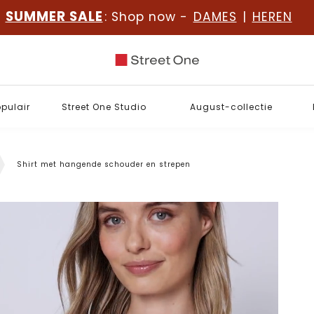
SUMMER SALE
: Shop now -
DAMES
|
HEREN
opulair
Street One Studio
August-collectie
Shirt met hangende schouder en strepen