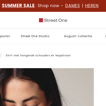
SUMMER SALE
: Shop now -
DAMES
|
HEREN
opulair
Street One Studio
August-collectie
Shirt met hangende schouders en leopatroon