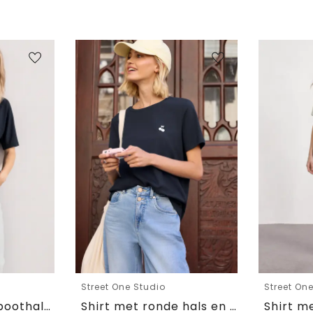
Street One Studio
Street On
Basic Shirt met boothals en elastische zoom
Shirt met ronde hals en geborduurd detail