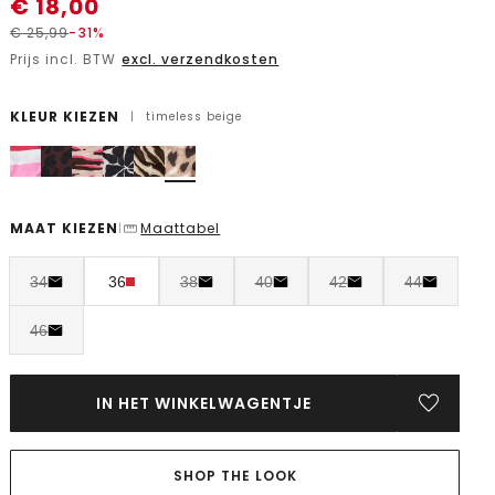
€
18,00
€
25,99
-31%
Prijs incl. BTW
excl. verzendkosten
KLEUR KIEZEN
|
timeless beige
MAAT KIEZEN
Maattabel
|
34
36
38
40
42
44
46
IN HET WINKELWAGENTJE
SHOP THE LOOK