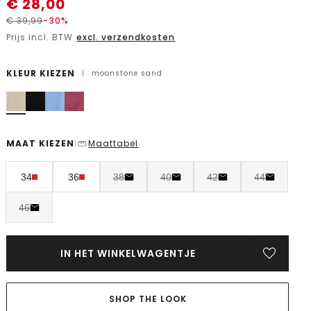
€
28,00
€
39,99
-30%
Prijs incl. BTW
excl. verzendkosten
KLEUR KIEZEN
|
moonstone sand
MAAT KIEZEN
Maattabel
|
34
36
38
40
42
44
46
IN HET WINKELWAGENTJE
SHOP THE LOOK