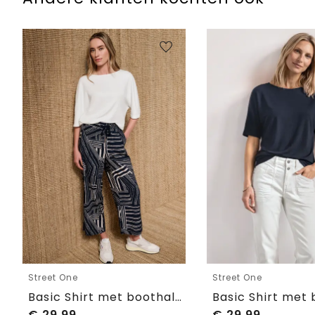
Street One
Street One
Basic Shirt met boothals en elastische zoom
€
29,99
€
29,99