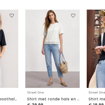
Street One
Street On
Basic Shirt met boothals en elastische zoom
Shirt met ronde hals en kant
€
29,99
€
19,99