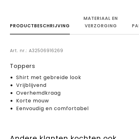
MATERIAAL EN
PRODUCTBESCHRIJVING
VERZORGING
PA
Art. nr.: A32506916269
Toppers
Shirt met gebreide look
Vrijblijvend
Overhemdkraag
Korte mouw
Eenvoudig en comfortabel
Andere klanten kochten ook