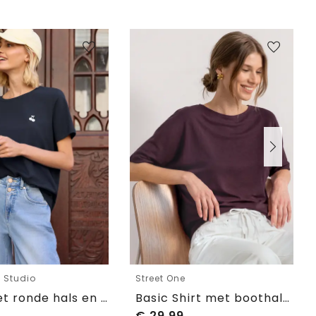
e Studio
Street One
Shirt met ronde hals en geborduurd detail
Basic Shirt met boothals en elastische zoom
€
29,99