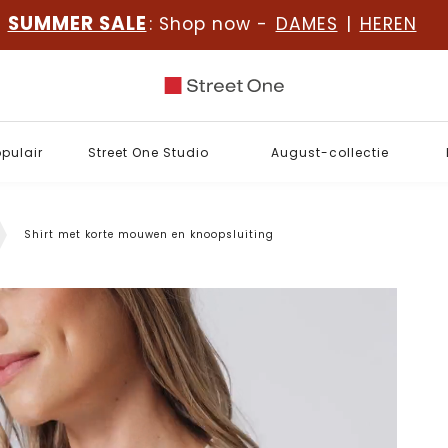
SUMMER SALE
: Shop now -
DAMES
|
HEREN
opulair
Street One Studio
August-collectie
Shirt met korte mouwen en knoopsluiting